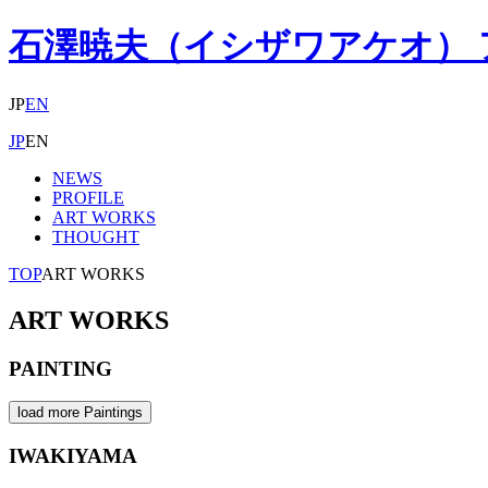
石澤暁夫（イシザワアケオ）
JP
EN
JP
EN
NEWS
PROFILE
ART WORKS
THOUGHT
TOP
ART WORKS
ART WORKS
PAINTING
load more Paintings
IWAKIYAMA