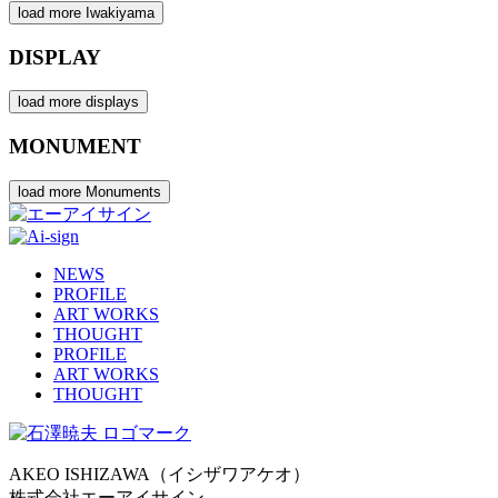
load more Iwakiyama
DISPLAY
load more displays
MONUMENT
load more Monuments
NEWS
PROFILE
ART WORKS
THOUGHT
PROFILE
ART WORKS
THOUGHT
AKEO ISHIZAWA（イシザワアケオ）
株式会社エーアイサイン